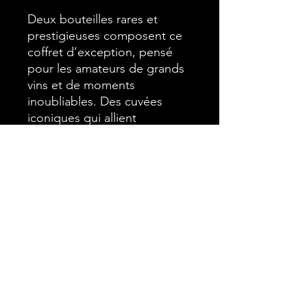
Deux bouteilles rares et
prestigieuses composent ce
coffret d’exception, pensé
pour les amateurs de grands
vins et de moments
inoubliables. Des cuvées
iconiques qui allient
élégance, rareté et intensité
aromatique, reflet du savoir-
faire des plus grands
domaines.
Livré partout en France, ce
coffret est accompagné de
fiches de dégustation et de
fiches techniques complètes,
offrant détails œnologiques,
informations sur le domaine,