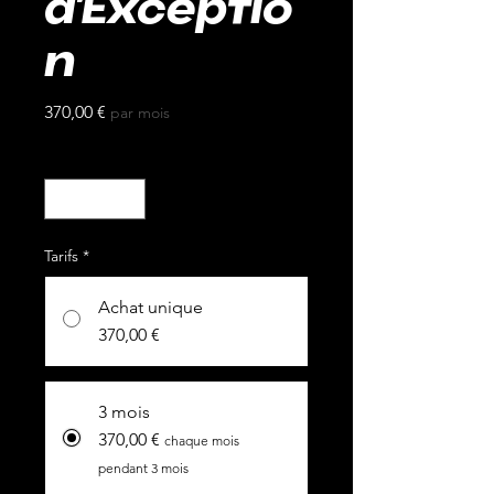
d'Exceptio
n
Prix
370,00 €
par mois
Quantité
*
Tarifs
*
Achat unique
370,00 €
3 mois
370,00 €
chaque mois
pendant 3 mois